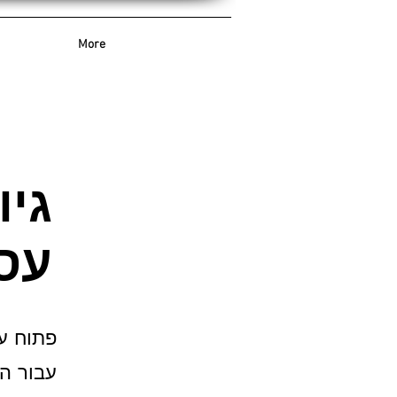
More
גיו
עס
פתוח עס
עבור ה