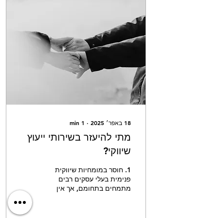
פחד (Security / Risk
Reduction) Kahneman &
Tversky – Prospect Theory
פחד מהפסד חזק מהרצון
לרווח צרכנים מחפשים
ודאות, אחריות, ניסיון, סמכות
טריגרים שיווקיים: אחריות,
ניסיון, המלצות, “לקוחות
כמוך” ניסוח של מה נמנע ולא
רק מה...
18 באפר׳ 2025
∙
1
min
מתי להיעזר בשירותי ייעוץ
שיווקי?
1. חוסר במומחיות שיווקית
פנימית בעלי עסקים רבים
מתמחים בתחומם, אך אין
להם את הידע המקצועי,
הניסיון או הכלים לניהול שיווק
יעיל. יועץ מביא...