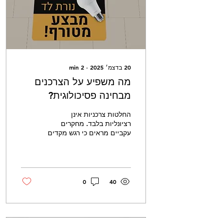
עצמי: מגדיל רכישה ב־147%
קנייה מרחוק: 71%...
20 בדצמ׳ 2025
∙
2
min
מה משפיע על הצרכנים
מבחינה פסיכולוגית?
החלטות צרכניות אינן
רציונליות בלבד. מחקרים
עקביים מראים כי רגש מקדים
קוגניציה , והקוגניציה לרוב
מצדיקה החלטה שכבר
התקבלה רגשית. “People
decide emotionally and
justify rationally.”
0
40
(Zaltman, Kahneman,
Damasio) רגשות מרכזיים
המשפיעים על התנהגות
צרכנית 1 ביטחון / הפחתת